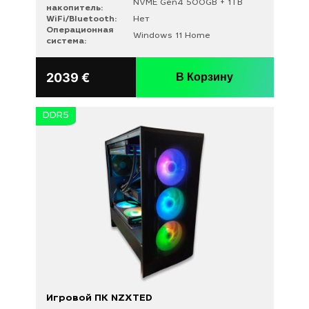
NVME Gen4 500GB + 1TB
накопитель:
WiFi/Bluetooth:
Нет
Операционная
Windows 11 Home
система:
2039
€
В Корзину
DDR5
Игровой ПК NZXTED