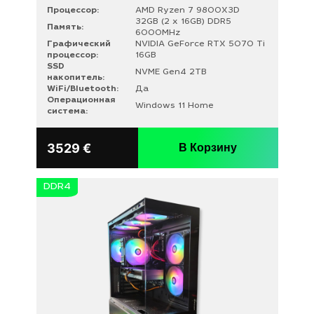
Процессор:
AMD Ryzen 7 9800X3D
32GB (2 x 16GB) DDR5
Память:
6000MHz
Графический
NVIDIA GeForce RTX 5070 Ti
процессор:
16GB
SSD
NVME Gen4 2TB
накопитель:
WiFi/Bluetooth:
Да
Операционная
Windows 11 Home
система:
3529
€
В Корзину
DDR4