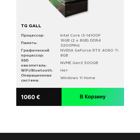
TG GALL
Процессор:
Intel Core i3-14100F
16GB (2 x 8GB) DDR4
Память:
3200MHz
Графический
NVIDIA GeForce RTX 4060 Ti
процессор:
8GB
SSD
NVME Gen3 500GB
накопитель:
WiFi/Bluetooth:
Нет
Операционная
Windows 11 Home
система:
1060
€
В Корзину