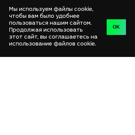
Мы используем файлы cookie,
чтобы вам было удобнее
пользоваться нашим сайтом.
OK
Продолжая использовать
этот сайт, вы соглашаетесь на
использование файлов cookie.
RU
+372 58537786
info@techgaming.ee
Peetri, Vana-Tartu Maantee 79a
ГЛАВНАЯ
КОМПЬЮТЕРЫ
О НАС
Игровые ПК
КОНТАКТЫ
Рабочая станция
КАТАЛОГ
МЕБЕЛЬ