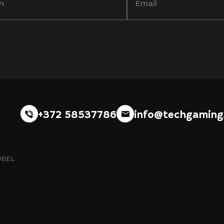
+372 58537786
info@techgaming
ÖBEL