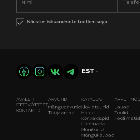
Nõustun isikuandmete töötlemisega
EST
AVALEHT
ARVUTID
KATALOG
ARVUTIMÖ
ETTEVÕTTEST
Mänguarvutid
Klaviatuurid
Lauad
KONTAKTID
Tööjaamad
Hiired
Toolid
Kõrvaklapid
Tooli matid
Hiirematid
Monitorid
Mängukaubad