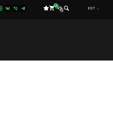
0
EST