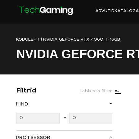
ARVUTID
KATALOG
A
KODULEHT
|
NVIDIA GEFORCE RTX 4060 TI 16GB
NVIDIA GEFORCE RT
Filtrid
Lähtesta filter
HIND
PROTSESSOR