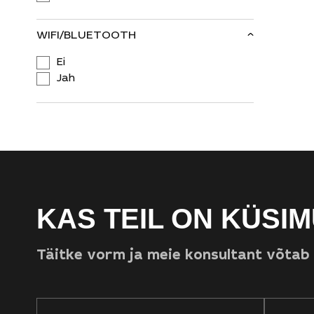
WIFI/BLUETOOTH
Ei
Jah
Teie taotlus ei tohi ületada 300 tähemärki
KAS TEIL ON KÜSIM
Täitke vorm ja meie konsultant võtab