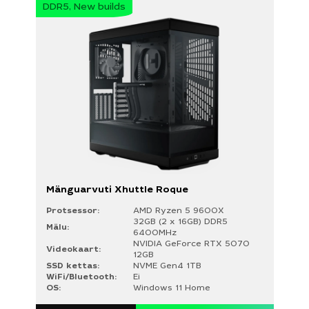
DDR5, New builds
NVME Gen3 500GB
NVME Gen4 1TB
NVME Gen4 1TB + 1TB
NVME Gen4 2TB
NVME Gen4 500GB + 1TB
WIFI/BLUETOOTH
Ei
Jah
Mänguarvuti Xhuttle Roque
Protsessor:
AMD Ryzen 5 9600X
32GB (2 x 16GB) DDR5
Mälu:
6400MHz
NVIDIA GeForce RTX 5070
Videokaart:
12GB
SSD kettas:
NVME Gen4 1TB
WiFi/Bluetooth:
Ei
OS:
Windows 11 Home