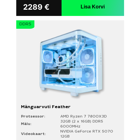
2289
€
Lisa Korvi
DDR5
Otsi:
Teie taotlus ei tohi ületada 300 tähemärki
Mänguarvuti Feather
Protsessor:
AMD Ryzen 7 7800X3D
32GB (2 x 16GB) DDR5
Mälu:
6000MHz
NVIDIA GeForce RTX 5070
Videokaart:
12GB