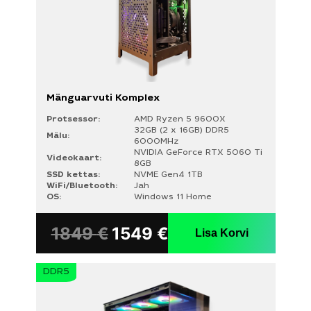
Mänguarvuti Komplex
Protsessor:
AMD Ryzen 5 9600X
32GB (2 x 16GB) DDR5
Mälu:
6000MHz
NVIDIA GeForce RTX 5060 Ti
Videokaart:
8GB
HIND
SSD kettas:
NVME Gen4 1TB
WiFi/Bluetooth:
Jah
OS:
Windows 11 Home
1849
€
1549
€
Lisa Korvi
PROTSESSOR
AMD Ryzen 5 7500F
DDR5
AMD Ryzen 5 9600X
AMD Ryzen 7 7800X3D