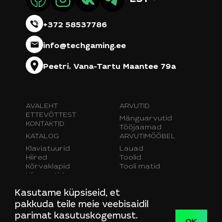
+372 58537786
info@techgaming.ee
Peetri, Vana-Tartu Maantee 79a
AVALEHT
ARVUTID
ETTEVÕTTEST
Mänguarvutid
KONTAKTID
Tööjaamad
KATALOG
ARVUTIMÖÖBEL
Klaviatuurid
Lauad
Hiired
Toolid
Kõrvaklapid
Tooli matid
Hiirematid
Monitorid
Kasutame küpsiseid, et
Mängukaubad
pakkuda teile meie veebisaidil
parimat kasutuskogemust.
Privaatsuspoliitika