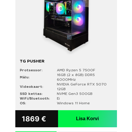
Intel Core Ultra 7 265KF
VIDEOKAART
NVIDIA GeForce RTX 5060 Ti 8GB
NVIDIA GeForce RTX 5070 12GB
MÄLU
TG PUSHER
16GB (2 x 8GB) DDR5 6000MHz
32GB (2 x 16GB) DDR5 6000MHz
Protsessor:
AMD Ryzen 5 7500F
16GB (2 x 8GB) DDR5
32GB (2 x 16GB) DDR5 6400MHz
Mälu:
6000MHz
64GB (2 x 32GB) DDR5 6000MHz
NVIDIA GeForce RTX 5070
Videokaart:
12GB
SSD kettas:
NVME Gen3 500GB
OS
WiFi/Bluetooth:
Ei
OS:
Windows 11 Home
Windows 11 Home
Windows 11 Pro
1869
€
Lisa Korvi
SSD KETTAS