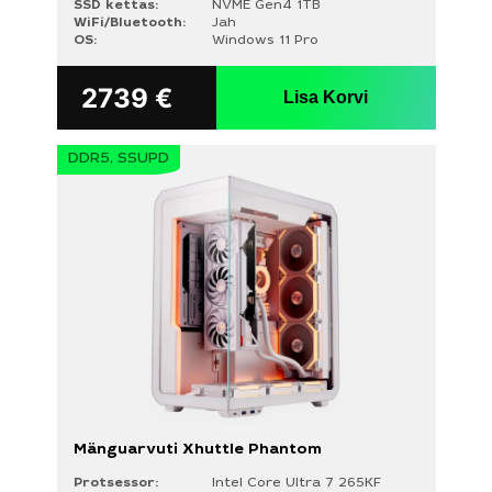
SSD kettas:
NVME Gen4 1TB
WiFi/Bluetooth:
Jah
OS:
Windows 11 Pro
2739
€
Lisa Korvi
DDR5, SSUPD
Mänguarvuti Xhuttle Phantom
Protsessor:
Intel Core Ultra 7 265KF