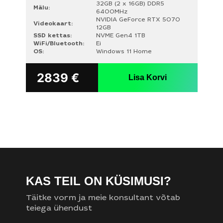
32GB (2 x 16GB) DDR5
Mälu:
6400MHz
NVIDIA GeForce RTX 5070
Videokaart:
12GB
SSD kettas:
NVME Gen4 1TB
WiFi/Bluetooth:
Ei
OS:
Windows 11 Home
2839
€
Lisa Korvi
KAS TEIL ON KÜSIMUSI?
Täitke vorm ja meie konsultant võtab
teiega ühendust