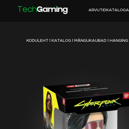
ARVUTID
KATALOG
A
KODULEHT
|
KATALOG
|
MÄNGUKAUBAD
|
HANGING