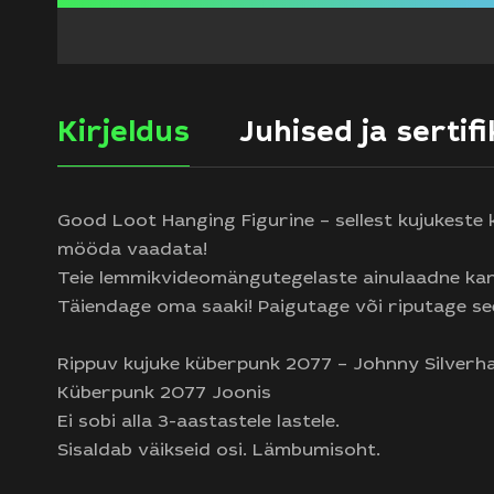
Kirjeldus
Juhised ja sertif
Good Loot Hanging Figurine – sellest kujukeste k
mööda vaadata!
Teie lemmikvideomängutegelaste ainulaadne kar
Täiendage oma saaki! Paigutage või riputage see
Rippuv kujuke küberpunk 2077 – Johnny Silverh
Küberpunk 2077 Joonis
Ei sobi alla 3-aastastele lastele.
Sisaldab väikseid osi. Lämbumisoht.