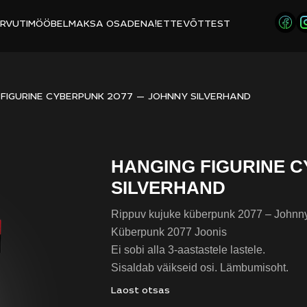
RVUTIMÖÖBEL
MAKSA OSADENA!
ETTEVÕTTEST
 FIGURINE CYBERPUNK 2077 — JOHNNY SILVERHAND
HANGING FIGURINE C
SILVERHAND
Rippuv kujuke küberpunk 2077 – Johnny
Küberpunk 2077 Joonis
Ei sobi alla 3-aastastele lastele.
Sisaldab väikseid osi. Lämbumisoht.
Laost otsas