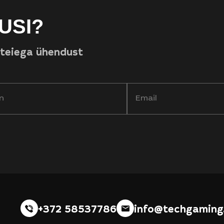
USI?
 teiega ühendust
+372 58537786
info@techgaming