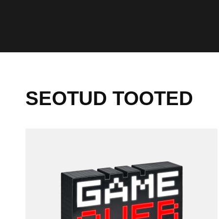
Otsi:
SEOTUD TOOTED
Teie taotlus ei tohi ületada 300 tähemärki