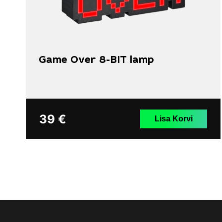
Game Over 8-BIT lamp
39
€
Lisa Korvi