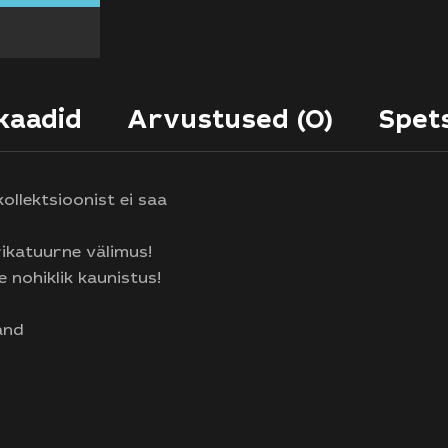
ikaadid
Arvustused (0)
Spets
ollektsioonist ei saa
ikatuurne välimus!
 nohiklik kaunistus!
and