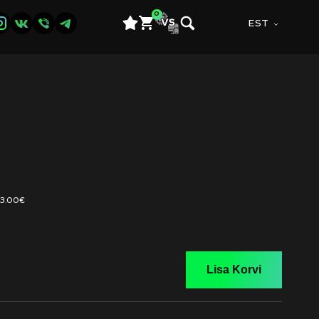
0
EST
23.00€
Lisa Korvi