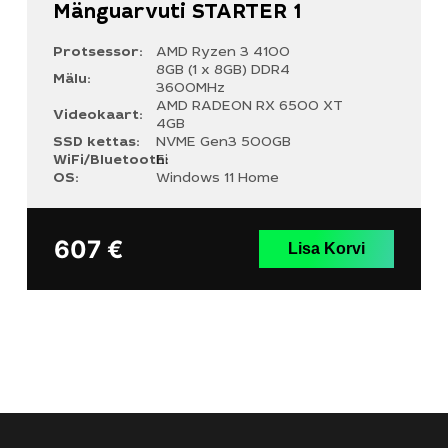
Mänguarvuti STARTER 1
Protsessor:
AMD Ryzen 3 4100
8GB (1 x 8GB) DDR4
Mälu:
3600MHz
AMD RADEON RX 6500 XT
Videokaart:
4GB
SSD kettas:
NVME Gen3 500GB
WiFi/Bluetooth:
Ei
OS:
Windows 11 Home
607
€
Lisa Korvi