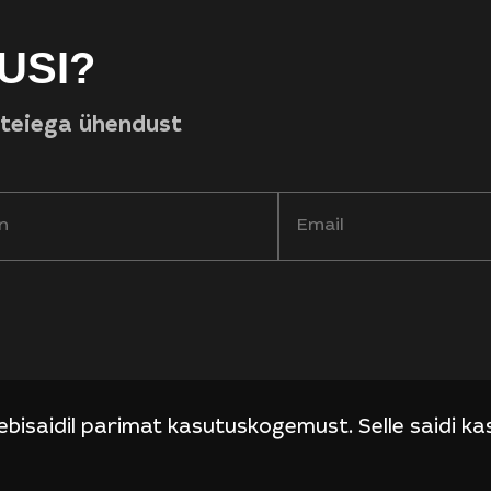
USI?
 teiega ühendust
ebisaidil parimat kasutuskogemust. Selle saidi k
+372 58537786
info@techgaming