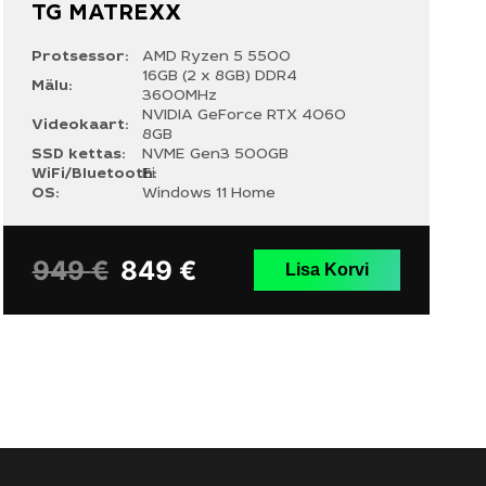
TG MATREXX
Protsessor:
AMD Ryzen 5 5500
16GB (2 x 8GB) DDR4
Mälu:
3600MHz
NVIDIA GeForce RTX 4060
Videokaart:
8GB
SSD kettas:
NVME Gen3 500GB
WiFi/Bluetooth:
Ei
OS:
Windows 11 Home
949
€
849
€
Lisa Korvi