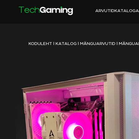
ARVUTID
KATALOG
A
KODULEHT
|
KATALOG
|
MÄNGUARVUTID
|
MÄNGUAR