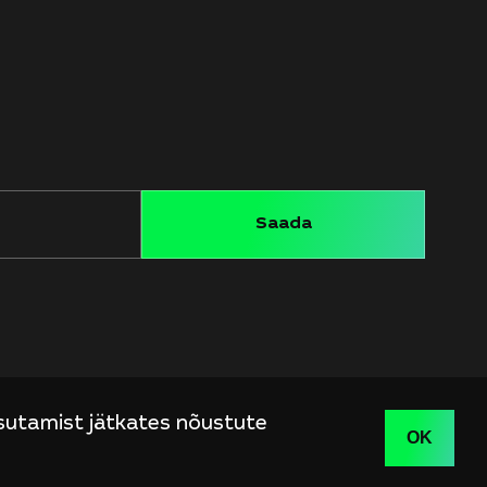
asutamist jätkates nõustute
OK
.ee
Peetri, Vana-Tartu Maantee 79a