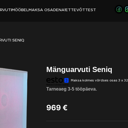
RVUTIMÖÖBEL
MAKSA OSADENA!
ETTEVÕTTEST
VUTI SENIQ
Mänguarvuti Seniq
Maksa kolmes võrdses osas 3 x 3
Tarneaeg 3-5 tööpäeva.
969
€