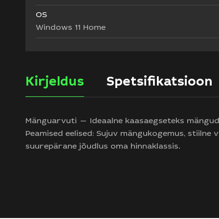
OS
Windows 11 Home
Kirjeldus
Spetsifikatsioon
Otsi:
Mänguarvuti — Ideaalne kaasaegseteks mängud
Peamised eelised: Sujuv mängukogemus, stiilne v
Teie taotlus ei tohi ületada 300 tähemärki
suurepärane jõudlus oma hinnaklassis.