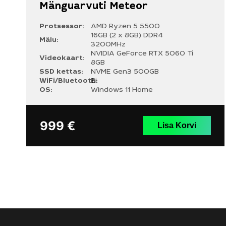
Mänguarvuti Meteor
Protsessor:
AMD Ryzen 5 5500
16GB (2 x 8GB) DDR4
Mälu:
3200MHz
NVIDIA GeForce RTX 5060 Ti
Videokaart:
8GB
SSD kettas:
NVME Gen3 500GB
WiFi/Bluetooth:
Ei
OS:
Windows 11 Home
999
€
Lisa Korvi