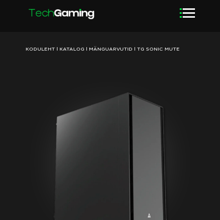
KODULEHT
|
KATALOG
|
MÄNGUARVUTID
|
TG SONIC MUTE