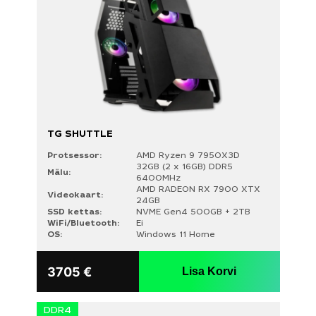
TG SHUTTLE
Protsessor:
AMD Ryzen 9 7950X3D
32GB (2 x 16GB) DDR5
Mälu:
6400MHz
AMD RADEON RX 7900 XTX
Videokaart:
24GB
SSD kettas:
NVME Gen4 500GB + 2TB
WiFi/Bluetooth:
Ei
OS:
Windows 11 Home
3705
€
Lisa Korvi
DDR4