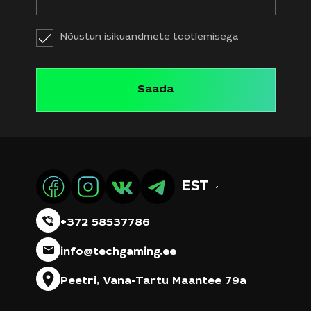
Nõustun isikuandmete töötlemisega
EST
+372 58537786
info@techgaming.ee
Peetri, Vana-Tartu Maantee 79a