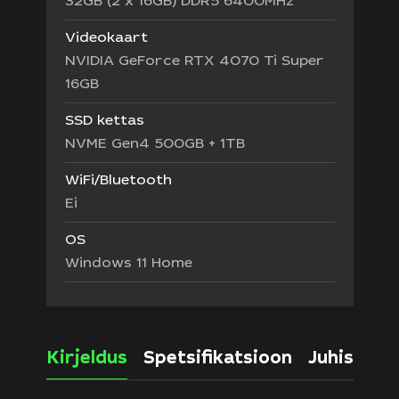
32GB (2 x 16GB) DDR5 6400MHz
Videokaart
NVIDIA GeForce RTX 4070 Ti Super
16GB
SSD kettas
NVME Gen4 500GB + 1TB
WiFi/Bluetooth
Ei
OS
Windows 11 Home
Kirjeldus
Spetsifikatsioon
Juhised ja