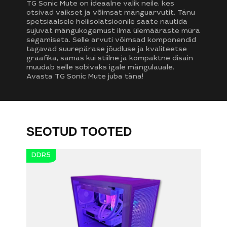
TG Sonic Mute on ideaalne valik neile, kes
otsivad vaikset ja võimsat mänguarvutit. Tänu
spetsiaalsele heliisolatsioonile saate nautida
sujuvat mängukogemust ilma ülemääraste müra
segamiseta. Selle arvuti võimsad komponendid
tagavad suurepärase jõudluse ja kvaliteetse
graafika, samas kui stiilne ja kompaktne disain
muudab selle sobivaks igale mängulauale.
Avasta TG Sonic Mute juba täna!
SEOTUD TOOTED
DDR5
Otsi:
Teie taotlus ei tohi ületada 300 tähemärki