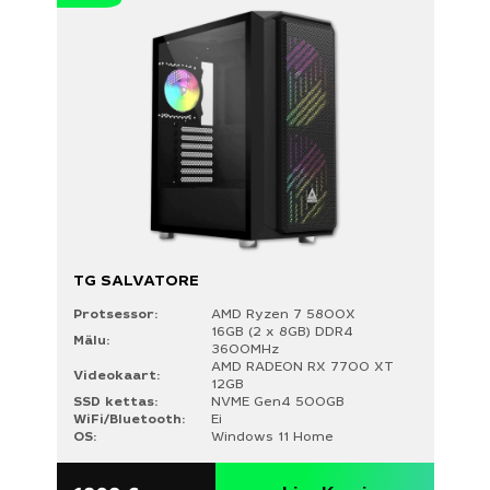
TG SALVATORE
Protsessor:
AMD Ryzen 7 5800X
16GB (2 x 8GB) DDR4
Mälu:
3600MHz
AMD RADEON RX 7700 XT
Videokaart:
12GB
SSD kettas:
NVME Gen4 500GB
WiFi/Bluetooth:
Ei
OS:
Windows 11 Home