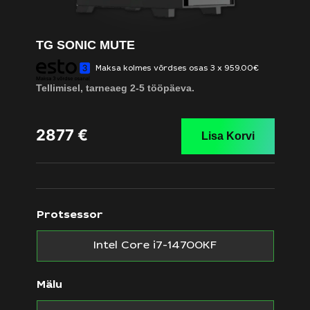
TG SONIC MUTE
Maksa kolmes võrdses osas 3 x 959.00€
Tellimisel, tarneaeg 2-5 tööpäeva.
2877
€
Lisa Korvi
Protsessor
Intel Core i7-14700KF
Mälu