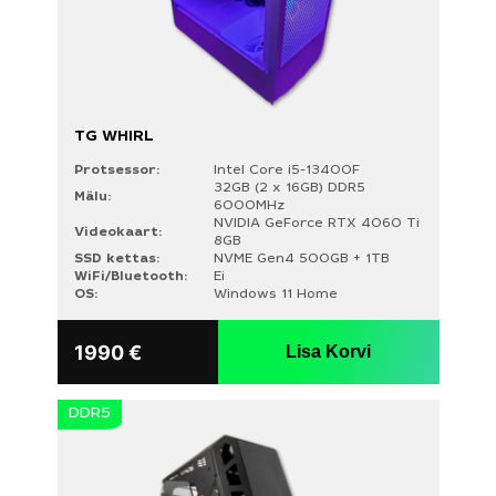
TG WHIRL
Protsessor:
Intel Core i5-13400F
32GB (2 x 16GB) DDR5
Mälu:
6000MHz
NVIDIA GeForce RTX 4060 Ti
Videokaart:
8GB
SSD kettas:
NVME Gen4 500GB + 1TB
WiFi/Bluetooth:
Ei
OS:
Windows 11 Home
1990
€
Lisa Korvi
DDR5